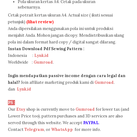
Pola ukuran kertas A4. Cetak pada ukuran
sebenarnya.
Cetak potrait kertas ukuran A4. Actual size ( ikuti sesuai
petunjuk)
(lihat review)
Anda dipersilakan menggunakan pola ini untuk produksi
menjahit Anda. Mohon jangan dicopy. Mendistribusikan ulang
pola ini dalam format hard copy / digital sangat dilarang.
Instan Download Pdf Sewing Pattern :
Indonesia
:
Lynk.id
Worldwide
:
G
umroad
.
Ingin mendapatkan passive income dengan cara legal dan
halal?
Join affiliate marketing produk kami di
G
umroad
.
dan
Lynk.id
PS :
Our
Etsy
shop is currently move to
Gumroad
for lower tax (and
Lower Price too), pattern purchases and 3D services are also
served through this website. We accept
PAYPAL
.
Contact
Telegram
, or
WhatsApp
for more info.