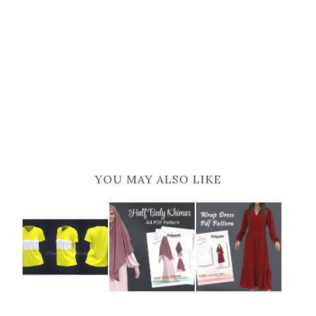
YOU MAY ALSO LIKE
POLA
KHIMAR |
YURI MAXI
CUSTOM 3D
PDF
WRAP DRESS
DESIGN
PATTERN
|| PDF
INSTANT
PATTERN...
D...