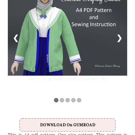
❮
❯
Sucrose genshin impact jacket diy
DOWNLOAD On GUMROAD
This is A4 pdf pattern. One size pattern. This pattern is